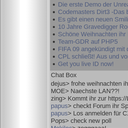
Die erste Demo der Unre
Codemasters Dirt3 -Das b
Es gibt einen neuen Smili
10 Jahre Gravedigger R
Schöne Weihnachten ihr 
Team-GDR auf PHP5
FIFA 09 angekündigt mit 
CPL schließt! Aus und vo
Get you live ID now!
Chat Box
dejus
> frohe weihnachten ih
MOE
> Naechste LAN??!
zing
> Kommt ihr zur https:/
papus
> checkt Forum ihr Sp
papus
> Los anmelden für 
Pops
> check new poll