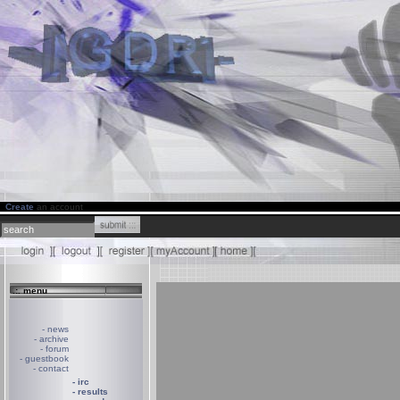
Create
an account
.:. menu
- news
- archive
- forum
- guestbook
- contact
- irc
- results