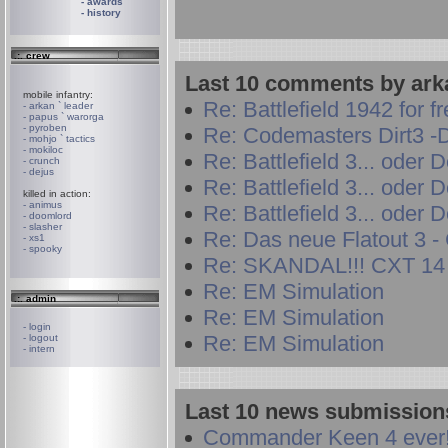
- awards
- history
.:. crew
Last 10 comments by ark
mobile infantry:
Re: Battlefield 1942 for f
- arkan ` leader
- papus ` warorga
- pyroben
Re: Codemasters Dirt3 -D
- mohjo ` tactics
- mokiloc
Re: Battlefield 3... oder 
- crunch
- dejus
Re: Battlefield 3... oder 
killed in action:
- animus
Re: Battlefield 3... oder 
- doomlord
- slasher
Re: Das neue Flatout 3 - 
- xs1
- spooky
Re: SKANDAL!!! CXT 14 
Re: EM Simulation
.:. admin
Re: EM Simulation
- login
Re: EM Simulation
- logout
- intern
Last 10 news submissions
Commander Keen 4 ever!