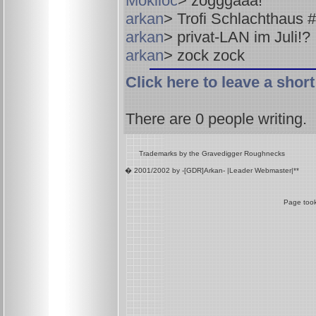
Mokiloc
> zogggaaa!
arkan
> Trofi Schlachthaus #2
arkan
> privat-LAN im Juli!?
arkan
> zock zock
Click here to leave a sho
There are
0
people writing.
Trademarks by the Gravedigger Roughnecks
� 2001/2002 by -[GDR]Arkan- |Leader Webmaster|**
Page took